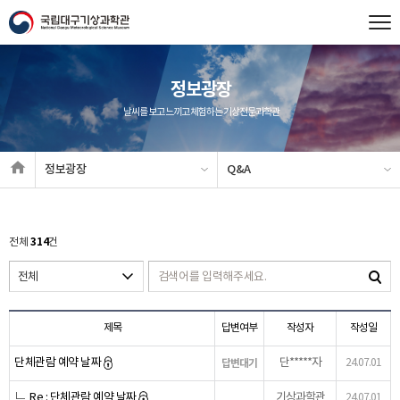
정보광장
날씨를 보고 느끼고 체험하는 기상전문과학관
정보광장
Q&A
314
전체
건
제목
답변여부
작성자
작성일
단체관람 예약 날짜
단*****자
답변대기
24.07.01
Re : 단체관람 예약 날짜
기상과학관
24.07.01