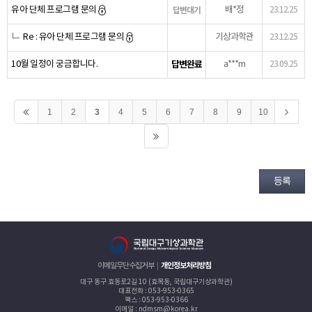
유아 단체 프로그램 문의
배*정
답변대기
23.12.25
Re : 유아 단체 프로그램 문의
기상과학관
23.12.25
10월 일정이 궁금합니다.
답변완료
a***m
23.09.25
1
2
3
4
5
6
7
8
9
10
등록
이메일무단수집거부
개인정보처리방침
대구 동구 효동로2길 10 (효목동, 국립대구기상과학관)
대표전화 : 053-953-0365
팩스 : 053-953-0366
이메일 : ndmsm@korea.kr