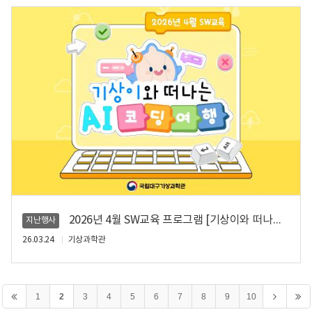
2026년 4월 SW교육 프로그램 [기상이와 떠나는 AI코딩 여행] 안내
지난행사
26.03.24
기상과학관
1
2
3
4
5
6
7
8
9
10