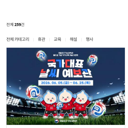
259
전체
건
전체 카테고리
휴관
교육
해설
행사