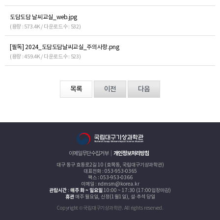
도담도담 날씨교실_web.jpg
(용량 : 573.4K / 다운로드수 : 532)
[필독] 2024_도담도담날씨교실_주의사항.png
(용량 : 459.4K / 다운로드수 : 523)
목록
이전
다음
이메일무단수집거부
개인정보처리방침
대구 동구 효동로2길 10 (효목동, 국립대구기상과학관)
대표전화 : 053-953-0365
팩스 : 053-953-0366
이메일 : ndmsm@korea.kr
관람시간
:
매주 화 ~ 일요일
10:00 ~ 17:30 (17:00입장마감)
휴관
매주 월요일, 신정(1월1일), 설·추석 당일
Copyright © 국립대구기상과학관. All rights reserved.