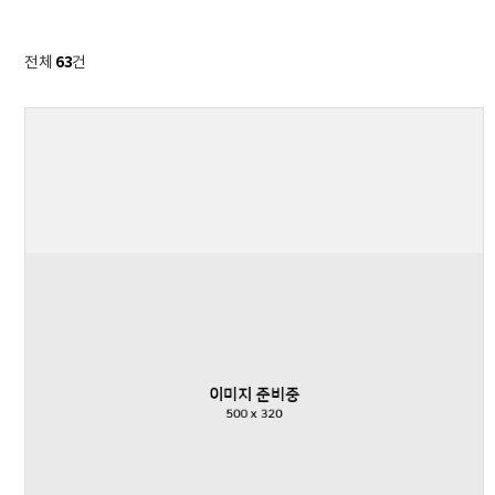
63
전체
건