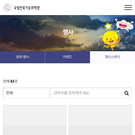
행사
문화·행사
이벤트
행사스케치
63
전체
건