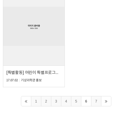
[특별활동] 어린이 특별프로그램 '별의별 6월날씨' -6.30(금) 구름별 음악회
17.07.02
기상과학관 홍보
1
2
3
4
5
6
7