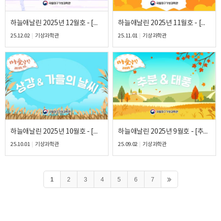
하늘애날린 2025년 12월호 - [동지&겨울인데 안춥네?]
하늘애날린 2025년 11월호 - [소설&알록달록 단풍]
25.12.02
기상과학관
25.11.01
기상과학관
하늘애날린 2025년 10월호 - [상강&가을의 날씨]
하늘애날린 2025년 9월호 - [추분&태풍]
25.10.01
기상과학관
25.09.02
기상과학관
1
2
3
4
5
6
7