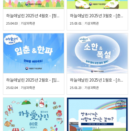
하늘애날린 2025년 4월호 - [청명&황사] 황사, 마스크를 꼭 써요!
하늘애날린 2025년 3월호 - [춘분&봄] 봄이 왔어요!
25.04.03
기상과학관
25.03.01
기상과학관
하늘애날린 2025년 2월호 - [입춘&한파] 한파를 버텨내요!
하늘애날린 2025년 1월호 - [소한&폭설] 눈이 많이 오면 좋은 걸까?
25.02.04
기상과학관
25.01.23
기상과학관