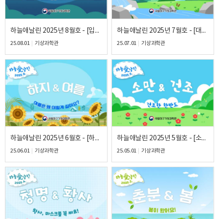
하늘애날린 2025년 8월호 - [입추&열대야]
하늘애날린 2025년 7월호 - [대서&폭염] 더위를 극복하자!
25.08.01
기상과학관
25.07.01
기상과학관
하늘애날린 2025년 6월호 - [하지&여름] 여름은 왜 이렇게 길어요?
하늘애날린 2025년 5월호 - [소만&건조] 건조한 한반도
25.06.01
기상과학관
25.05.01
기상과학관