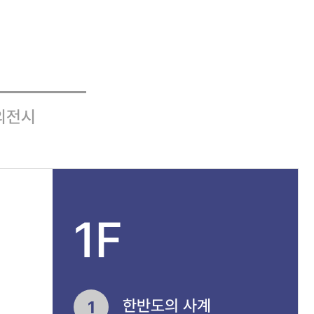
외전시
1F
한반도의 사계
1