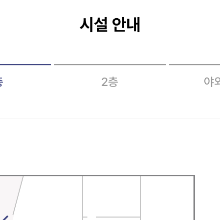
시설 안내
층
2층
야