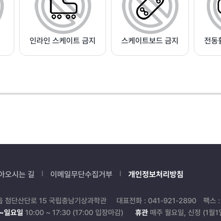
인라인 스케이트 금지
스케이트보드 금지
전동휠
아오시는 길
이메일무단수집거부
개인정보처리방침
읍 첨단산단로 15 국립충남기상과학관
대표전화 : 041-921-2890
팩스 :
화~일요일
10:00 ~ 17:30 (17:00 입장마감)
휴관
매주 월요일, 신정 (1월1